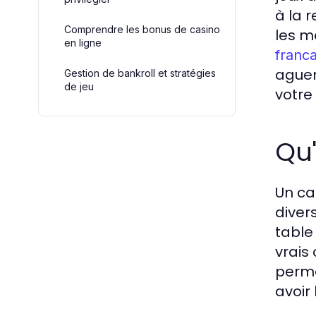
à la 
Comprendre les bonus de casino
les m
en ligne
franca
aguer
Gestion de bankroll et stratégies
de jeu
votre
Qu'
Un ca
diver
table
vrais 
perme
avoir