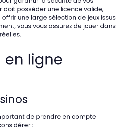
 pour garantir la sécurité de vos
 doit posséder une licence valide,
ffrir une large sélection de jeux issus
ement, vous vous assurez de jouer dans
éelles.
 en ligne
asinos
t important de prendre en compte
considérer :