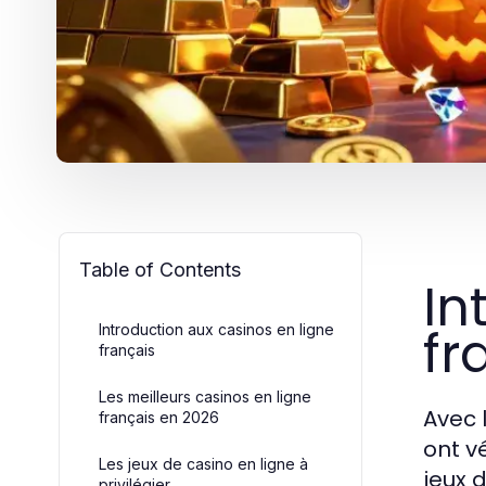
Table of Contents
In
fr
Introduction aux casinos en ligne
français
Les meilleurs casinos en ligne
Avec 
français en 2026
ont v
Les jeux de casino en ligne à
jeux 
privilégier