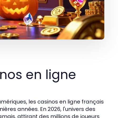
nos en ligne
ériques, les casinos en ligne français
nières années. En 2026, l'univers des
amais, attirant des millions de joueurs