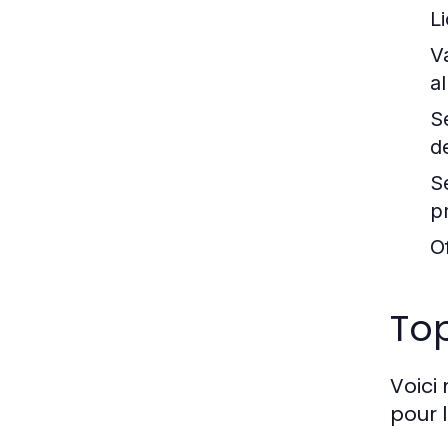
L
V
a
S
d
Se
p
O
Top
Voici
pour l