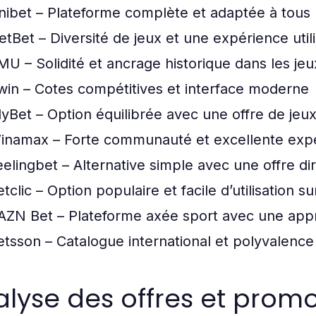
nibet – Plateforme complète et adaptée à tous l
etBet – Diversité de jeux et une expérience utili
MU – Solidité et ancrage historique dans les je
win – Cotes compétitives et interface moderne
lyBet – Option équilibrée avec une offre de jeux
inamax – Forte communauté et excellente exp
eelingbet – Alternative simple avec une offre dir
tclic – Option populaire et facile d’utilisation s
AZN Bet – Plateforme axée sport avec une app
etsson – Catalogue international et polyvalence
lyse des offres et promo