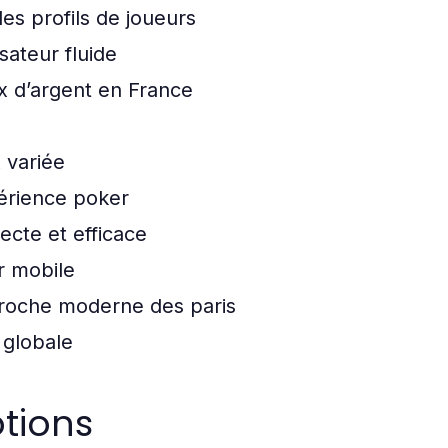
es profils de joueurs
sateur fluide
ux d’argent en France
 variée
érience poker
ecte et efficace
ur mobile
roche moderne des paris
 globale
tions