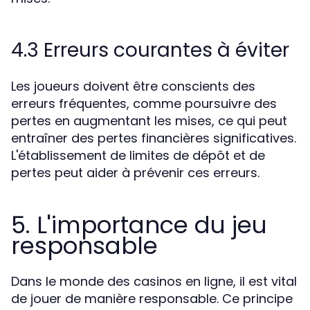
4.3 Erreurs courantes à éviter
Les joueurs doivent être conscients des
erreurs fréquentes, comme poursuivre des
pertes en augmentant les mises, ce qui peut
entraîner des pertes financières significatives.
L'établissement de limites de dépôt et de
pertes peut aider à prévenir ces erreurs.
5. L'importance du jeu
responsable
Dans le monde des casinos en ligne, il est vital
de jouer de manière responsable. Ce principe