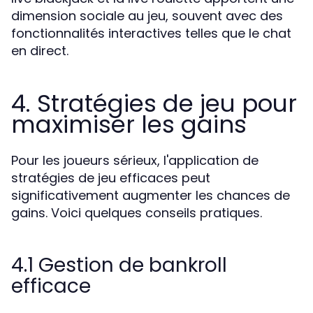
dimension sociale au jeu, souvent avec des
fonctionnalités interactives telles que le chat
en direct.
4. Stratégies de jeu pour
maximiser les gains
Pour les joueurs sérieux, l'application de
stratégies de jeu efficaces peut
significativement augmenter les chances de
gains. Voici quelques conseils pratiques.
4.1 Gestion de bankroll
efficace