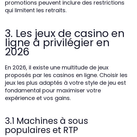
promotions peuvent inclure des restrictions
qui limitent les retraits.
3. Les jeux de casino en
ligne à privilégier en
2026
En 2026, il existe une multitude de jeux
proposés par les casinos en ligne. Choisir les
jeux les plus adaptés à votre style de jeu est
fondamental pour maximiser votre
expérience et vos gains.
3.1 Machines à sous
populaires et RTP