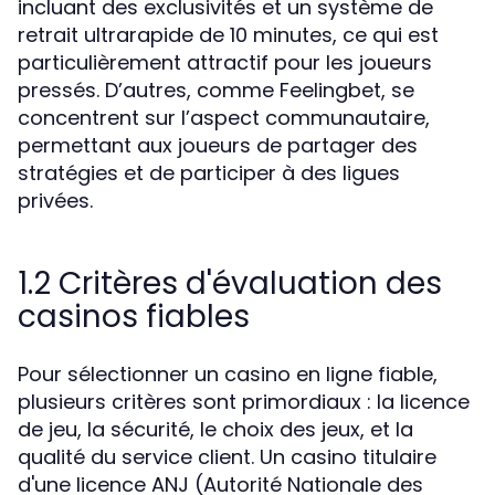
incluant des exclusivités et un système de
retrait ultrarapide de 10 minutes, ce qui est
particulièrement attractif pour les joueurs
pressés. D’autres, comme Feelingbet, se
concentrent sur l’aspect communautaire,
permettant aux joueurs de partager des
stratégies et de participer à des ligues
privées.
1.2 Critères d'évaluation des
casinos fiables
Pour sélectionner un casino en ligne fiable,
plusieurs critères sont primordiaux : la licence
de jeu, la sécurité, le choix des jeux, et la
qualité du service client. Un casino titulaire
d'une licence ANJ (Autorité Nationale des