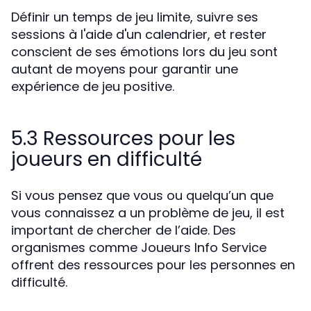
Définir un temps de jeu limite, suivre ses
sessions à l'aide d'un calendrier, et rester
conscient de ses émotions lors du jeu sont
autant de moyens pour garantir une
expérience de jeu positive.
5.3 Ressources pour les
joueurs en difficulté
Si vous pensez que vous ou quelqu’un que
vous connaissez a un problème de jeu, il est
important de chercher de l’aide. Des
organismes comme Joueurs Info Service
offrent des ressources pour les personnes en
difficulté.