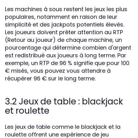
Les machines à sous restent les jeux les plus
populaires, notamment en raison de leur
simplicité et des jackpots potentiels élevés.
Les joueurs doivent prêter attention au RTP
(Retour au joueur) de chaque machine, un
pourcentage qui détermine combien d'argent
est redistribué aux joueurs à long terme. Par
exemple, un RTP de 96 % signifie que pour 100
€ misés, vous pouvez vous attendre à
récupérer 96 € sur le long terme.
3.2 Jeux de table : blackjack
et roulette
Les jeux de table comme le blackjack et la
roulette offrent une expérience de jeu