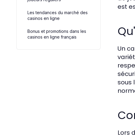
est e
Les tendances du marché des
casinos en ligne
Qu'
Bonus et promotions dans les
casinos en ligne français
Un ca
varié
respe
sécur
sous 
norme
Com
Lors d