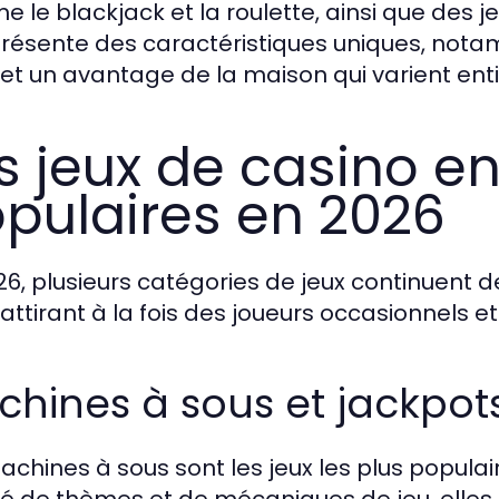
 le blackjack et la roulette, ainsi que des 
présente des caractéristiques uniques, nota
 et un avantage de la maison qui varient en
s jeux de casino en
pulaires en 2026
26, plusieurs catégories de jeux continuent
 attirant à la fois des joueurs occasionnels e
hines à sous et jackpots
achines à sous sont les jeux les plus populai