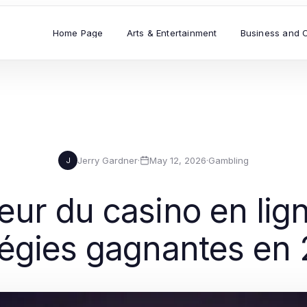
Home Page
Arts & Entertainment
Business and 
Jerry Gardner
·
May 12, 2026
·
Gambling
J
teur du casino en lig
tégies gagnantes en