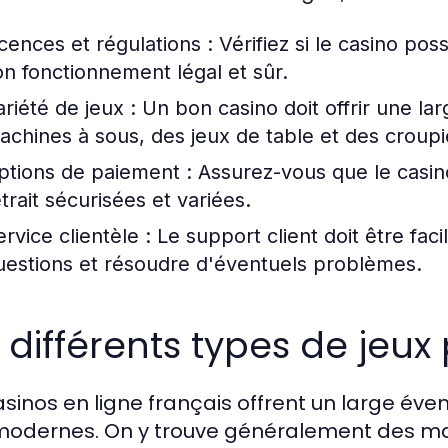
icences et régulations :
Vérifiez si le casino pos
on fonctionnement légal et sûr.
ariété de jeux :
Un bon casino doit offrir une l
achines à sous, des jeux de table et des croupie
ptions de paiement :
Assurez-vous que le casi
trait sécurisées et variées.
rvice clientèle :
Le support client doit être fa
uestions et résoudre d'éventuels problèmes.
 différents types de jeu
asinos en ligne français offrent un large éven
modernes. On y trouve généralement des mac