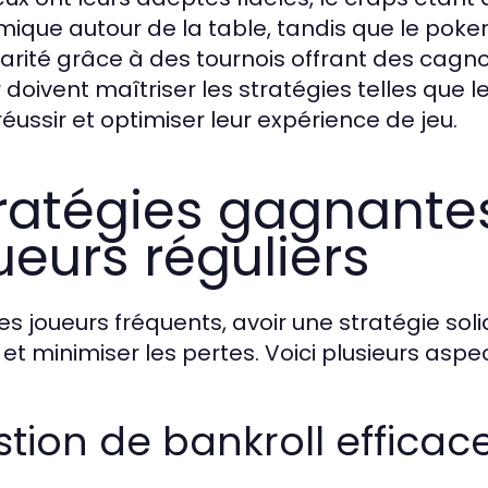
ique autour de la table, tandis que le poke
arité grâce à des tournois offrant des cagn
 doivent maîtriser les stratégies telles que le
réussir et optimiser leur expérience de jeu.
ratégies gagnantes
ueurs réguliers
les joueurs fréquents, avoir une stratégie sol
 et minimiser les pertes. Voici plusieurs asp
tion de bankroll efficac