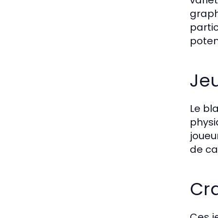
varié
graph
parti
poten
Jeu
Le bl
physi
joueu
de car
Cra
Ces j