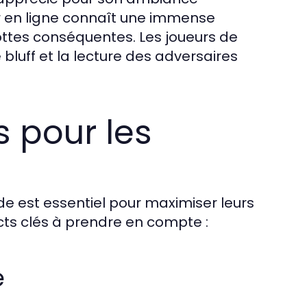
r en ligne connaît une immense
ottes conséquentes. Les joueurs de
 bluff et la lecture des adversaires
 pour les
ide est essentiel pour maximiser leurs
ects clés à prendre en compte :
e