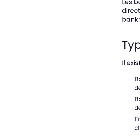
Les b
direc
bankr
Typ
Il ex
B
d
B
d
F
c