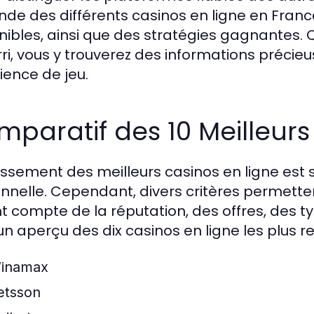
nde des différents casinos en ligne en France
nibles, ainsi que des stratégies gagnantes. 
ri, vous y trouverez des informations précie
ience de jeu.
paratif des 10 Meilleurs
assement des meilleurs casinos en ligne est s
nnelle. Cependant, divers critères permettent
t compte de la réputation, des offres, des typ
 un aperçu des dix casinos en ligne les plu
inamax
etsson