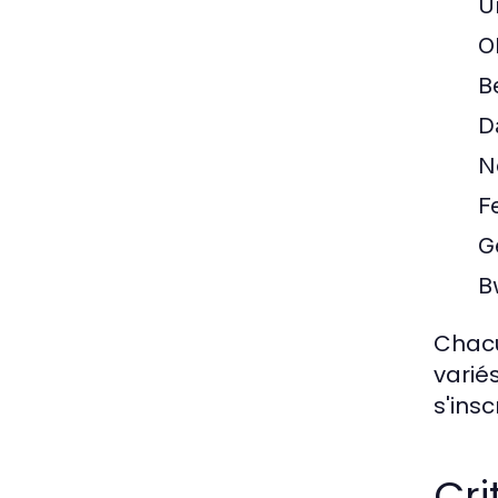
U
O
Be
D
N
F
G
B
Chacu
variés
s'insc
Cri