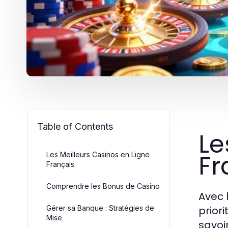
Table of Contents
Le
Fr
Les Meilleurs Casinos en Ligne
Français
Comprendre les Bonus de Casino
Avec 
Gérer sa Banque : Stratégies de
prior
Mise
savoi