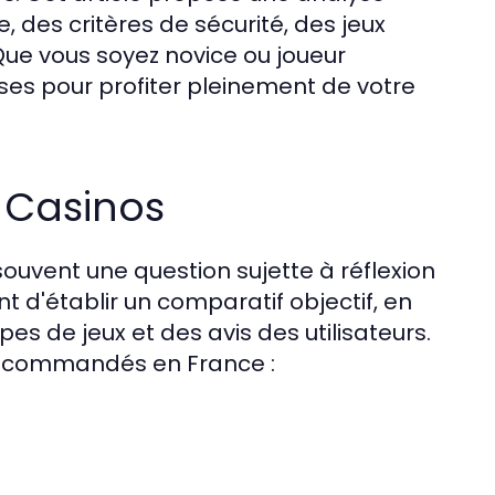
, des critères de sécurité, des jeux
Que vous soyez novice ou joueur
uses pour profiter pleinement de votre
 Casinos
ouvent une question sujette à réflexion
 d'établir un comparatif objectif, en
es de jeux et des avis des utilisateurs.
s recommandés en France :