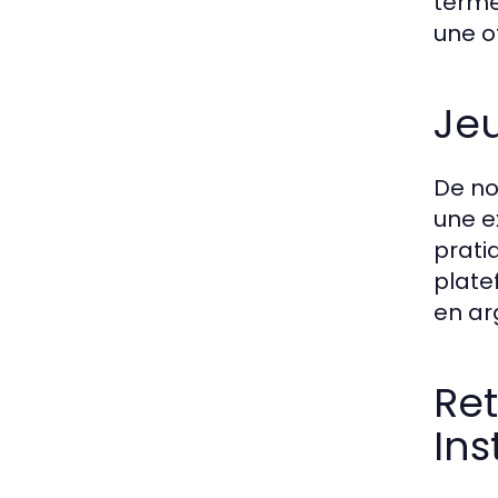
terme
une of
Jeu
De no
une e
prati
plate
en ar
Ret
In