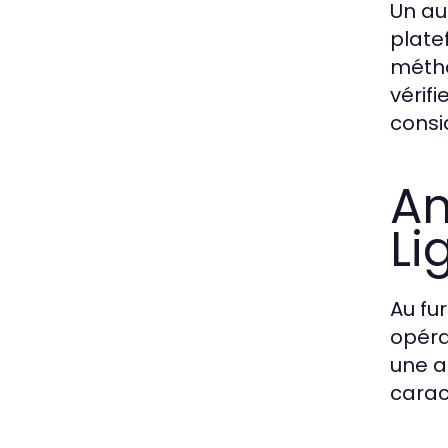
Un au
plate
métho
vérifi
consi
An
Li
Au fu
opéra
une a
carac