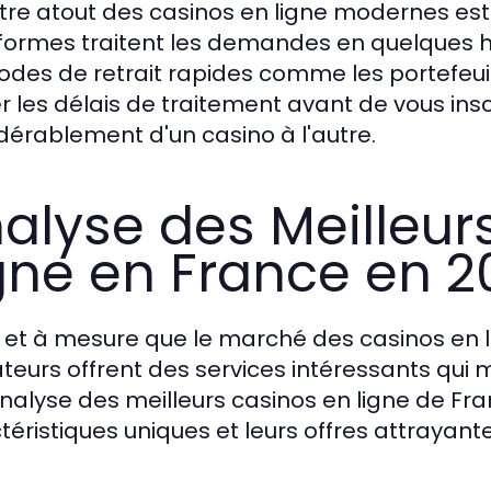
tre atout des casinos en ligne modernes est l
formes traitent les demandes en quelques heu
des de retrait rapides comme les portefeuil
er les délais de traitement avant de vous insc
dérablement d'un casino à l'autre.
alyse des Meilleur
gne en France en 2
r et à mesure que le marché des casinos en 
teurs offrent des services intéressants qui m
nalyse des meilleurs casinos en ligne de Fr
téristiques uniques et leurs offres attrayante