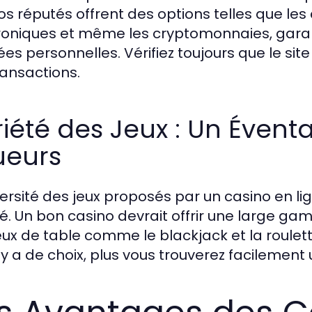
os réputés offrent des options telles que les c
roniques et même les cryptomonnaies, garant
es personnelles. Vérifiez toujours que le site
ransactions.
iété des Jeux : Un Éventa
ueurs
versité des jeux proposés par un casino en li
té. Un bon casino devrait offrir une large g
eux de table comme le blackjack et la roulette
l y a de choix, plus vous trouverez facilement