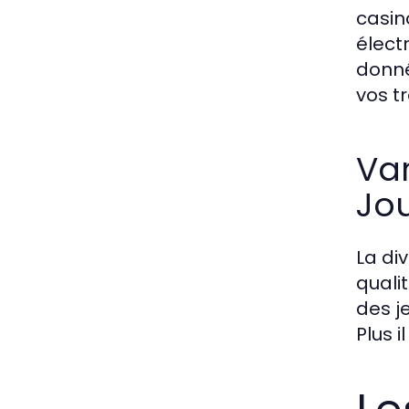
casin
élect
donné
vos t
Var
Jo
La di
quali
des j
Plus i