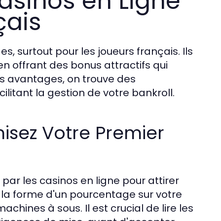
asinos en Ligne
çais
, surtout pour les joueurs français. Ils
en offrant des bonus attractifs qui
es avantages, on trouve des
litant la gestion de votre bankroll.
isez Votre Premier
ar les casinos en ligne pour attirer
la forme d'un pourcentage sur votre
chines à sous. Il est crucial de lire les