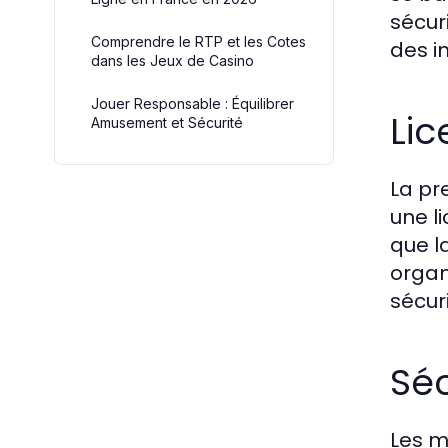
sécur
Comprendre le RTP et les Cotes
des i
dans les Jeux de Casino
Jouer Responsable : Équilibrer
Lic
Amusement et Sécurité
La pr
une l
que l
organ
sécur
Séc
Les m